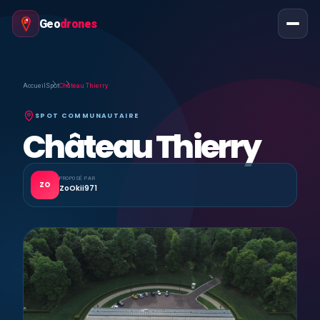
Geo
drones
Accueil
Spot
Château Thierry
SPOT COMMUNAUTAIRE
Château Thierry
PROPOSÉ PAR
ZO
ZoOkii971