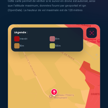
Cette carte permet de vérifier si le survol en drone est autorisé, ainsi
que l'altitude maximum, données fourni par geoportail et ign
(OpenData). La hauteur de vol maximale est de 120 mètres
Légende :
Interdit
30m
50m
100m