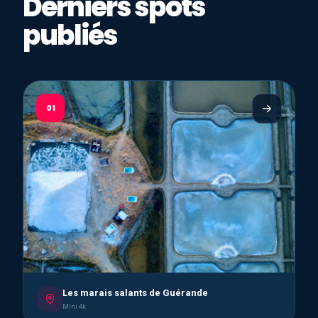
Derniers spots
publiés
01
Les marais salants de Guérande
Mini 4k