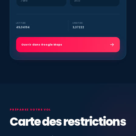
J’aime
2022
LATITUDE
LONGITUDE
49,04194
3,37222
Ouvrir dans Google Maps
PRÉPAREZ VOTRE VOL
Carte des restrictions