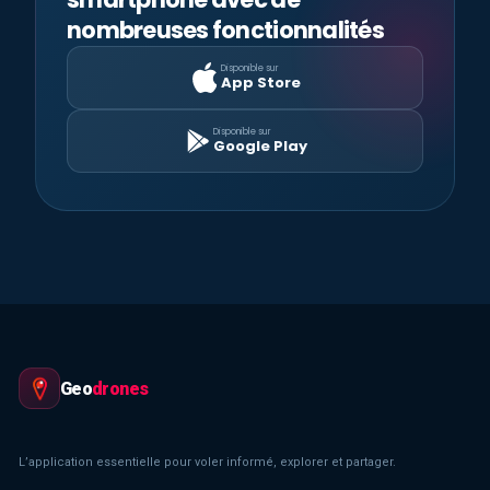
nombreuses fonctionnalités
Disponible sur
App Store
Disponible sur
Google Play
Geo
drones
L’application essentielle pour voler informé, explorer et partager.