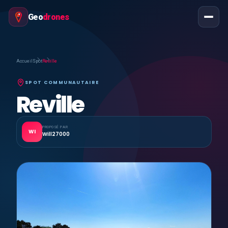
Geo
drones
Accueil
Spot
Reville
SPOT COMMUNAUTAIRE
Reville
PROPOSÉ PAR
WI
Will27000