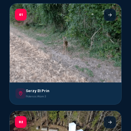
01
Serzy Et Prin
Potensic Atom 3
02