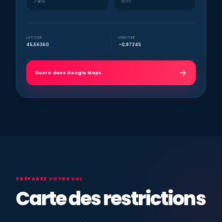
J’aime
2022
LATITUDE
LONGITUDE
45,56360
-0,97245
Ouvrir dans Google Maps
PRÉPAREZ VOTRE VOL
Carte des restrictions