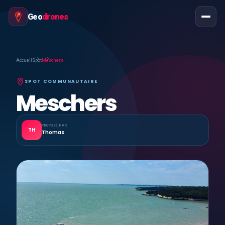
Geo
drones
Accueil
Spot
Meschers
SPOT COMMUNAUTAIRE
Meschers
PROPOSÉ PAR
TH
Thomas