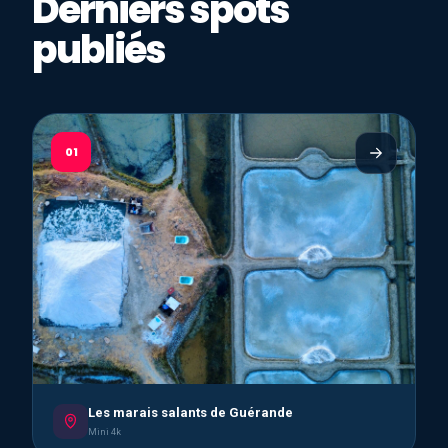
Derniers spots
publiés
01
Les marais salants de Guérande
Mini 4k