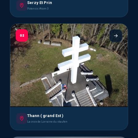
Serzy Et Prin
Potensic Atom 3
02
Thann ( grand Est )
La croix de Lorraine du staufen