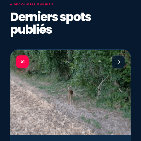
À DÉCOUVRIR ENSUITE
Derniers spots
publiés
01