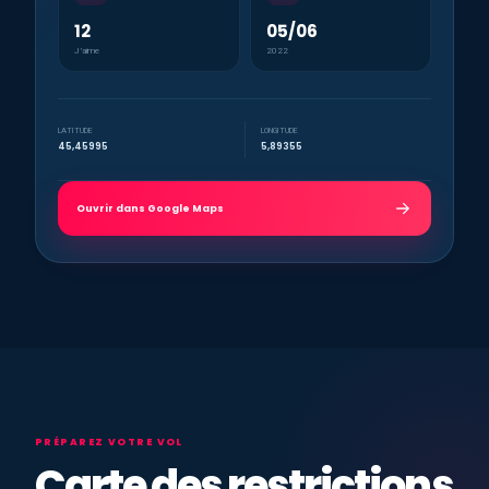
12
05/06
J’aime
2022
LATITUDE
LONGITUDE
45,45995
5,89355
Ouvrir dans Google Maps
PRÉPAREZ VOTRE VOL
Carte des restrictions