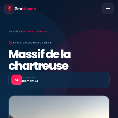
Geo
drones
Accueil
Spot
Massif de la chartreuse
SPOT COMMUNAUTAIRE
Massif de la
chartreuse
PROPOSÉ PAR
CL
Clement73