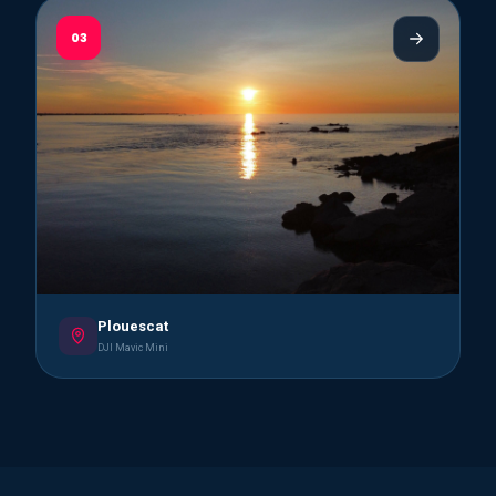
03
Plouescat
DJI Mavic Mini