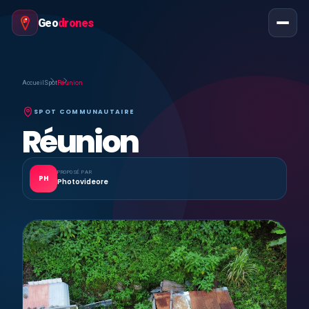
Geo
drones
Accueil
Spot
Réunion
SPOT COMMUNAUTAIRE
Réunion
PROPOSÉ PAR
PH
Photovideore