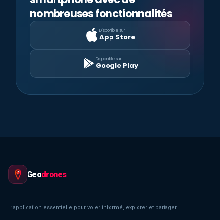
nombreuses fonctionnalités
Disponible sur
App Store
Disponible sur
Google Play
Geo
drones
L’application essentielle pour voler informé, explorer et partager.