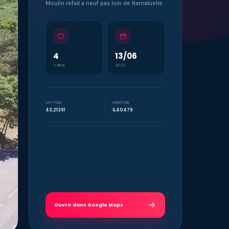
Moulin refait a neuf pas loin de Ramatuelle
4
13/06
J’aime
2022
LATITUDE
LONGITUDE
43,21391
6,60479
Ouvrir dans Google Maps