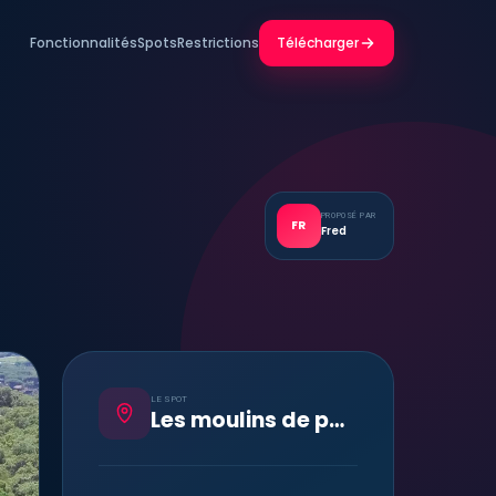
Fonctionnalités
Spots
Restrictions
Télécharger
PROPOSÉ PAR
FR
Fred
LE SPOT
Les moulins de paillas