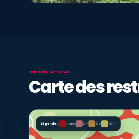
PRÉPAREZ VOTRE VOL
Carte des rest
Légende :
Interdit
30m
50m
100m