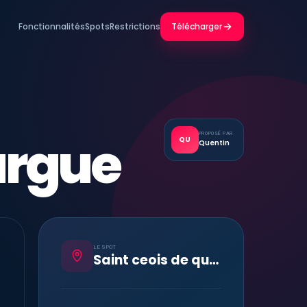
Fonctionnalités
Spots
Restrictions
Télécharger
argue
PROPOSÉ PAR
QU
Quentin
LE SPOT
Saint ceois de quintullargue