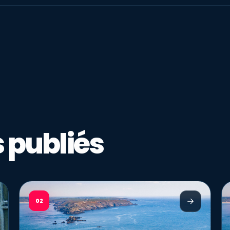
 publiés
02