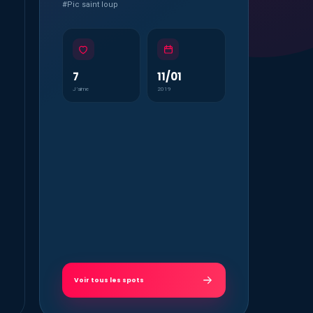
#Pic saint loup
7
11/01
J’aime
2019
Voir tous les spots