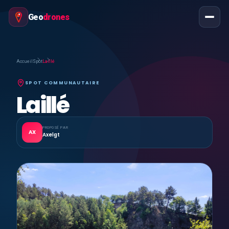
Geo
drones
Accueil
Spot
Laillé
SPOT COMMUNAUTAIRE
Laillé
PROPOSÉ PAR
AX
Axelgt