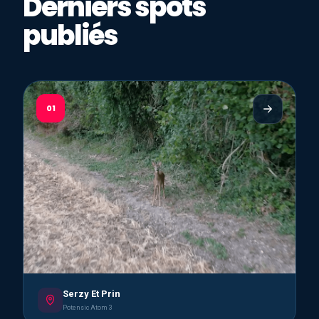
Derniers spots
publiés
01
Serzy Et Prin
Potensic Atom 3