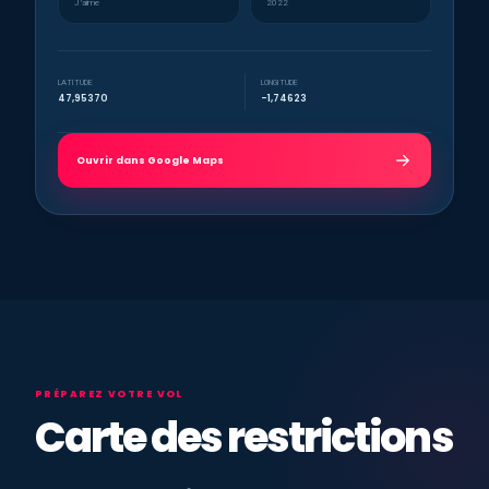
J’aime
2022
LATITUDE
LONGITUDE
47,95370
-1,74623
Ouvrir dans Google Maps
PRÉPAREZ VOTRE VOL
Carte des restrictions