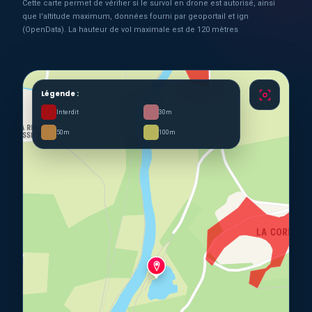
Cette carte permet de vérifier si le survol en drone est autorisé, ainsi
que l'altitude maximum, données fourni par geoportail et ign
(OpenData). La hauteur de vol maximale est de 120 mètres
Légende :
Interdit
30m
50m
100m