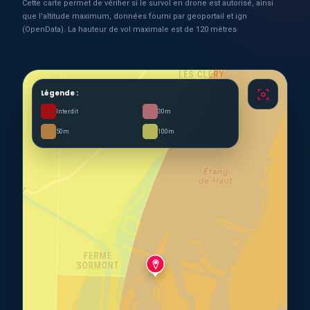
Cette carte permet de vérifier si le survol en drone est autorisé, ainsi
que l'altitude maximum, données fourni par geoportail et ign
(OpenData). La hauteur de vol maximale est de 120 mètres
Légende :
Interdit
30m
50m
100m