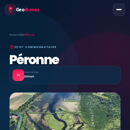
Geo
drones
Accueil
Spot
Péronne
SPOT COMMUNAUTAIRE
Péronne
PROPOSÉ PAR
SI
Simon