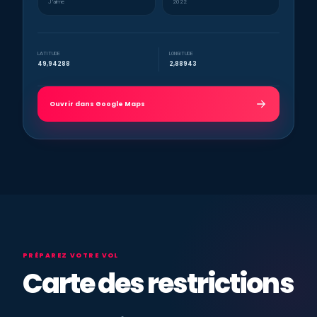
J’aime
2022
LATITUDE
LONGITUDE
49,94288
2,88943
Ouvrir dans Google Maps
PRÉPAREZ VOTRE VOL
Carte des restrictions