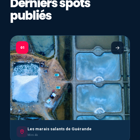
Derniers spots
publiés
01
Les marais salants de Guérande
Mini 4k