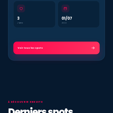
3
01/07
J’aime
2022
Voir tous les spots
À DÉCOUVRIR ENSUITE
Derniers spots