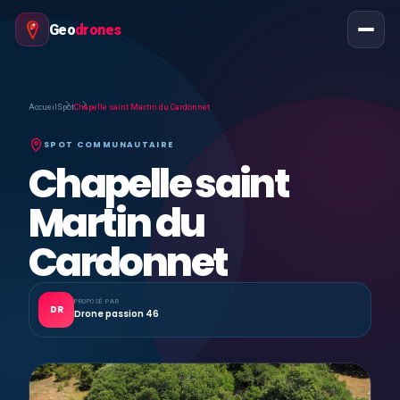
Geo
drones
Accueil
Spot
Chapelle saint Martin du Cardonnet
SPOT COMMUNAUTAIRE
Chapelle saint
Martin du
Cardonnet
PROPOSÉ PAR
DR
Drone passion 46