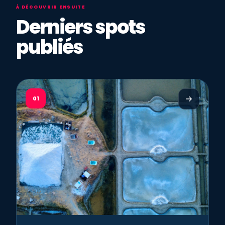
À DÉCOUVRIR ENSUITE
Derniers spots
publiés
01