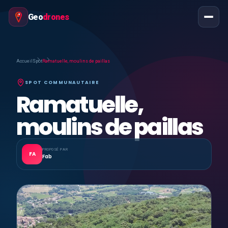
Geo
drones
Accueil
Spot
Ramatuelle, moulins de paillas
SPOT COMMUNAUTAIRE
Ramatuelle,
moulins de paillas
PROPOSÉ PAR
FA
Fab