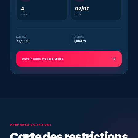
4
02/07
J’aime
2022
LATITUDE
LONGITUDE
43,21391
6,60479
Ouvrir dans Google Maps
PRÉPAREZ VOTRE VOL
Carte des restrictions