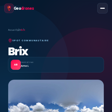
Geo
drones
Accueil
Spot
Brix
SPOT COMMUNAUTAIRE
Brix
PROPOSÉ PAR
AR
Arno L