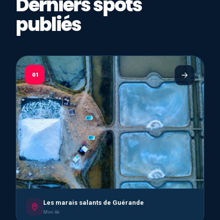
Derniers spots
publiés
01
Les marais salants de Guérande
Mini 4k