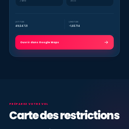
J’aime
2022
LATITUDE
LONGITUDE
49,54721
-1,65714
Ouvrir dans Google Maps
PRÉPAREZ VOTRE VOL
Carte des restrictions