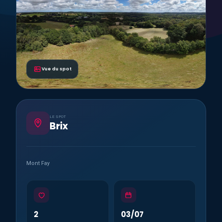
Vue du spot
LE SPOT
Brix
Mont Fay
2
03/07