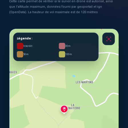
Cette carte permet de vérifier si le survol en drone est autorisé, ainsi
que l'altitude maximum, données fourni par geoportail et ign
(OpenData). La hauteur de vol maximale est de 120 mètres
Légende :
Interdit
30m
50m
100m