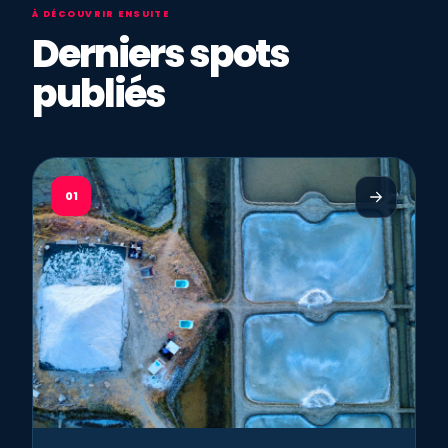
À DÉCOUVRIR ENSUITE
Derniers spots
publiés
01