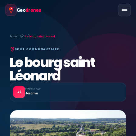
Geo
drones
Accueil
Spot
Le bourg saint Léonard
SPOT COMMUNAUTAIRE
Le bourg saint
Léonard
PROPOSÉ PAR
JÉ
Jérôme