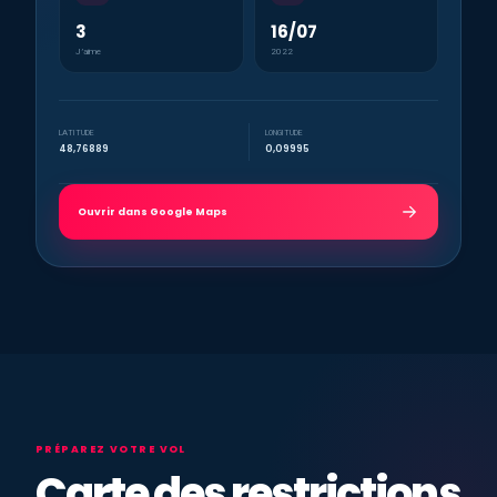
3
16/07
J’aime
2022
LATITUDE
LONGITUDE
48,76889
0,09995
Ouvrir dans Google Maps
PRÉPAREZ VOTRE VOL
Carte des restrictions