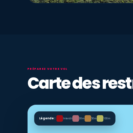
PRÉPAREZ VOTRE VOL
Carte des rest
Légende :
Interdit
30m
50m
100m