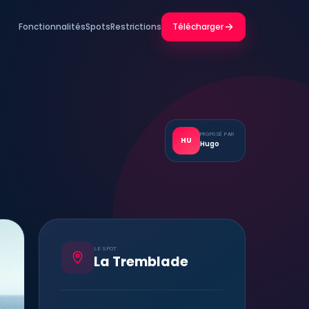
Fonctionnalités
Spots
Restrictions
Télécharger
PROPOSÉ PAR
HU
Hugo
LE SPOT
La Tremblade