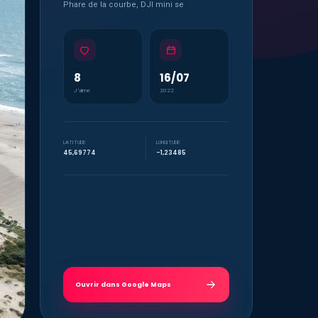
Phare de la courbe, DJI mini se
8
16/07
J’aime
2022
LATITUDE
LONGITUDE
45,69774
-1,23485
Ouvrir dans Google Maps