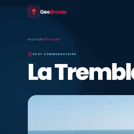
Geo
drones
Accueil
Spot
La Tremblade
SPOT COMMUNAUTAIRE
La Tremb