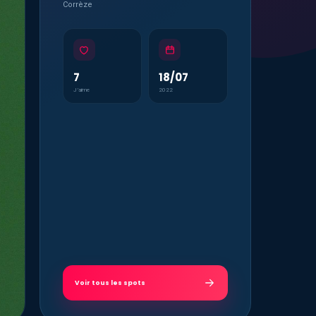
Corrèze
7
18/07
J’aime
2022
Voir tous les spots