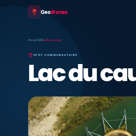
Geo
drones
Accueil
Spot
Lac du causse
SPOT COMMUNAUTAIRE
Lac du ca