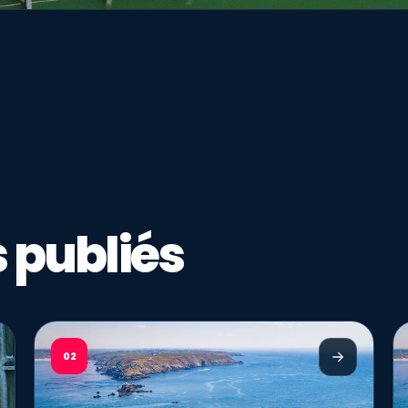
 publiés
02