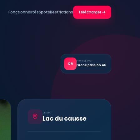
Fonctionnalités
Spots
Restrictions
Télécharger
PROPOSÉ PAR
DR
Drone passion 46
LE SPOT
Lac du causse