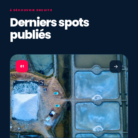
À DÉCOUVRIR ENSUITE
Derniers spots
publiés
01