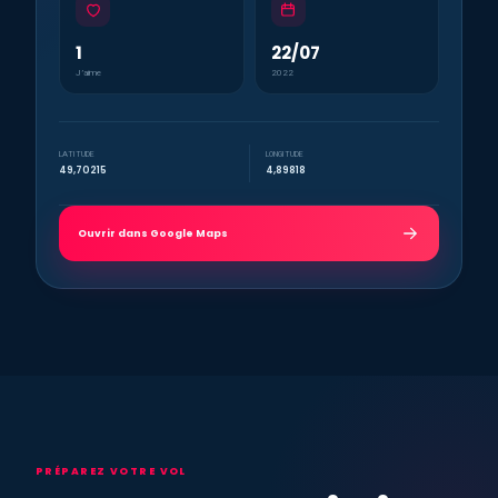
1
22/07
J’aime
2022
LATITUDE
LONGITUDE
49,70215
4,89818
Ouvrir dans Google Maps
PRÉPAREZ VOTRE VOL