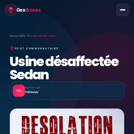
Geo
drones
Accueil
Spot
Usine désaffectée Sedan
SPOT COMMUNAUTAIRE
Usine désaffectée
Sedan
PROPOSÉ PAR
VA
Valouuu