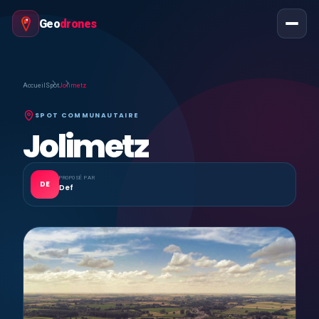
Geo
drones
Accueil
Spot
Jolimetz
SPOT COMMUNAUTAIRE
Jolimetz
PROPOSÉ PAR
DE
Def