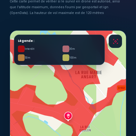
Cette carte permet de vérifier si le survol en drone est autorisé, ainsi
que l'altitude maximum, données fourni par geoportail et ign
(OpenData). La hauteur de vol maximale est de 120 mètres
Légende :
Interdit
30m
50m
100m