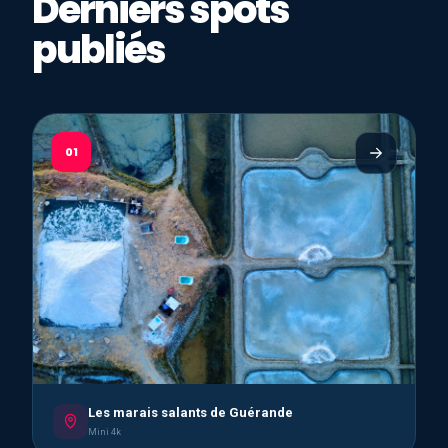
Derniers spots
publiés
01
Les marais salants de Guérande
Mini 4k