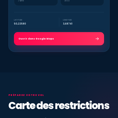
J’aime
2022
LATITUDE
LONGITUDE
50,22580
3,68741
Ouvrir dans Google Maps
PRÉPAREZ VOTRE VOL
Carte des restrictions