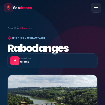
Geo
drones
Accueil
Spot
Rabodanges
SPOT COMMUNAUTAIRE
Rabodanges
PROPOSÉ PAR
JÉ
Jérôme