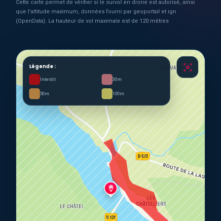
Cette carte permet de vérifier si le survol en drone est autorisé, ainsi
que l'altitude maximum, données fourni par geoportail et ign
(OpenData). La hauteur de vol maximale est de 120 mètres
Légende :
Interdit
30m
50m
100m