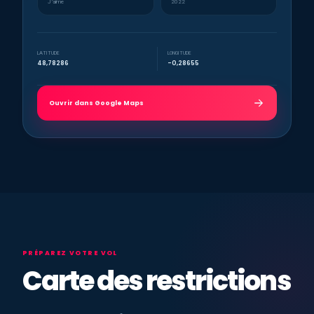
J’aime
2022
LATITUDE
LONGITUDE
48,78286
-0,28655
Ouvrir dans Google Maps
PRÉPAREZ VOTRE VOL
Carte des restrictions