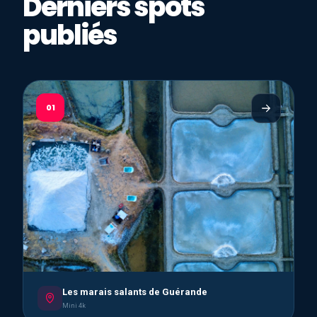
Derniers spots
publiés
01
Les marais salants de Guérande
Mini 4k