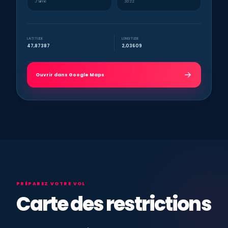
J’aime
2022
LATITUDE
LONGITUDE
47,87387
2,03609
Ouvrir dans Google Maps
PRÉPAREZ VOTRE VOL
Carte des restrictions