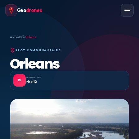
Geo
drones
Accueil
Spot
Orleans
SPOT COMMUNAUTAIRE
Orleans
PROPOSÉ PAR
PI
Pixel12