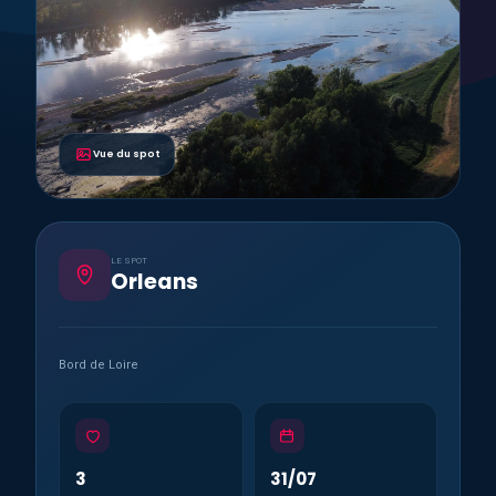
Vue du spot
LE SPOT
Orleans
Bord de Loire
3
31/07