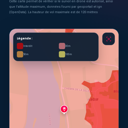
Cette carte permet de vérifier si le survol en drone est autorisé, ainsi
que l'altitude maximum, données fourni par geoportail et ign
(OpenData). La hauteur de vol maximale est de 120 mètres
Légende :
Interdit
30m
50m
100m