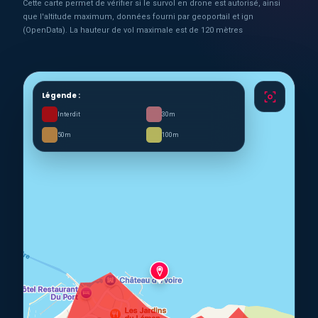
Cette carte permet de vérifier si le survol en drone est autorisé, ainsi
que l'altitude maximum, données fourni par geoportail et ign
(OpenData). La hauteur de vol maximale est de 120 mètres
Légende :
Interdit
30m
50m
100m