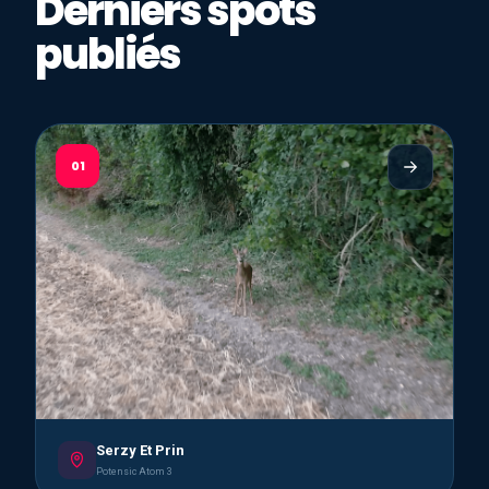
Derniers spots
publiés
01
Serzy Et Prin
Potensic Atom 3