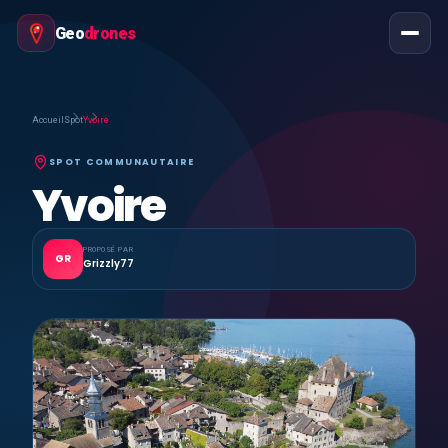
Geo
drones
Accueil
Spot
Yvoire
SPOT COMMUNAUTAIRE
Yvoire
PROPOSÉ PAR
GR
Grizzly77