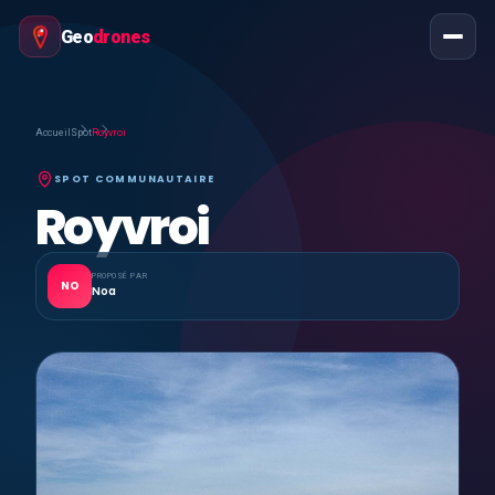
Geo
drones
Accueil
Spot
Royvroi
SPOT COMMUNAUTAIRE
Royvroi
PROPOSÉ PAR
NO
Noa