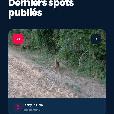
Derniers spots
publiés
01
Serzy Et Prin
Potensic Atom 3