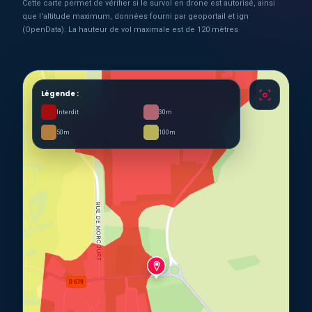
Cette carte permet de vérifier si le survol en drone est autorisé, ainsi
que l'altitude maximum, données fourni par geoportail et ign
(OpenData). La hauteur de vol maximale est de 120 mètres
Légende :
Interdit
30m
50m
100m