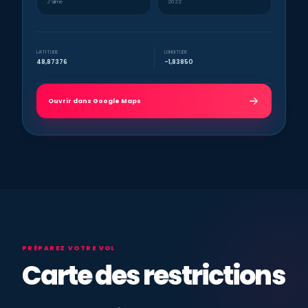
J’aime
2022
LATITUDE
LONGITUDE
48,87376
-1,83850
Ouvrir dans Google Maps
PRÉPAREZ VOTRE VOL
Carte des restrictions