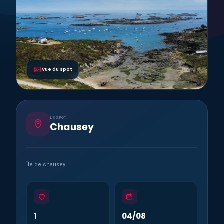
Vue du spot
LE SPOT
Chausey
Île de chausey
1
04/08