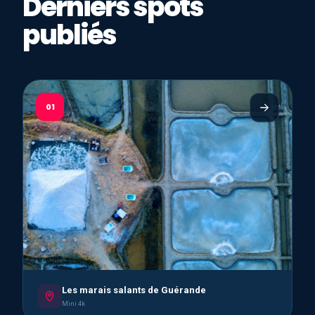
Derniers spots
publiés
01
Les marais salants de Guérande
Mini 4k