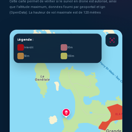
Cette carte permet de vérifier si le survol en drone est autorisé, ainsi
que l'altitude maximum, données fourni par geoportail et ign
(OpenData). La hauteur de vol maximale est de 120 mètres
Légende :
Interdit
30m
50m
100m