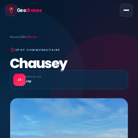
Geo
drones
Accueil
Spot
Chausey
SPOT COMMUNAUTAIRE
Chausey
PROPOSÉ PAR
JS
Jsp