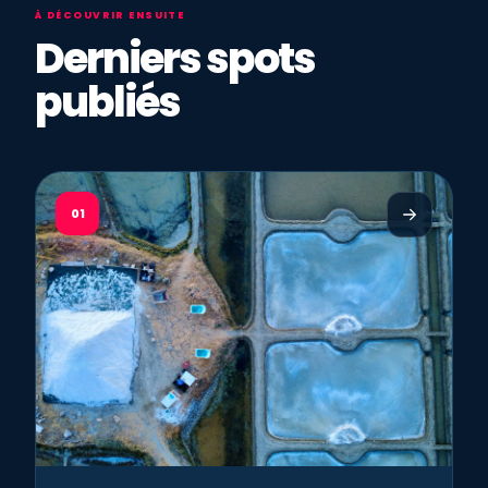
À DÉCOUVRIR ENSUITE
Derniers spots
publiés
01