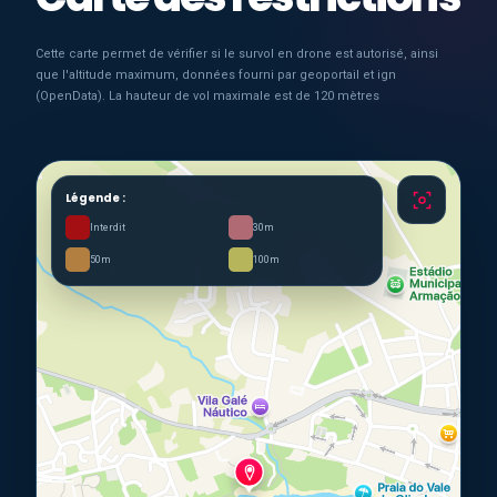
Cette carte permet de vérifier si le survol en drone est autorisé, ainsi
que l'altitude maximum, données fourni par geoportail et ign
(OpenData). La hauteur de vol maximale est de 120 mètres
Légende :
Interdit
30m
50m
100m