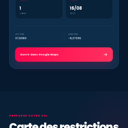
1
16/08
J’aime
2022
LATITUDE
LONGITUDE
37,10180
-8,37095
Ouvrir dans Google Maps
PRÉPAREZ VOTRE VOL
Carte des restrictions