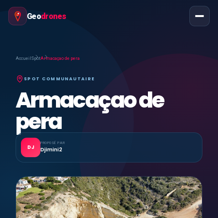
Geo
drones
Accueil
Spot
Armacaçao de pera
SPOT COMMUNAUTAIRE
Armacaçao de
pera
PROPOSÉ PAR
DJ
Djimini2