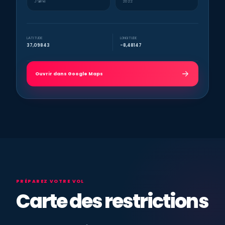
J’aime
2022
LATITUDE
LONGITUDE
37,09843
-8,48147
Ouvrir dans Google Maps
PRÉPAREZ VOTRE VOL
Carte des restrictions