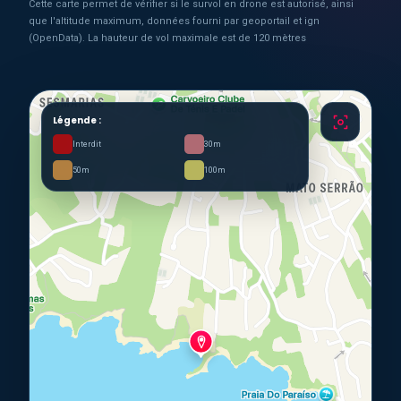
Cette carte permet de vérifier si le survol en drone est autorisé, ainsi
que l'altitude maximum, données fourni par geoportail et ign
(OpenData). La hauteur de vol maximale est de 120 mètres
Légende :
Interdit
30m
50m
100m