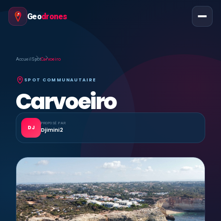
Geo
drones
Accueil
Spot
Carvoeiro
SPOT COMMUNAUTAIRE
Carvoeiro
PROPOSÉ PAR
DJ
Djimini2