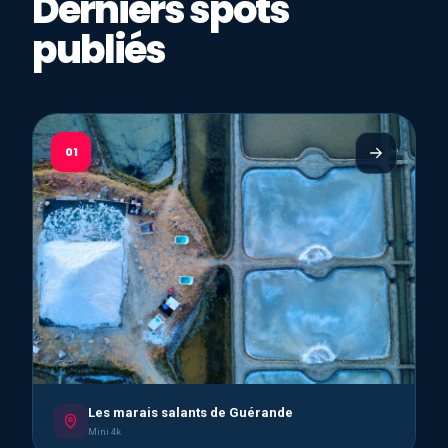
Derniers spots
publiés
01
Les marais salants de Guérande
Mini 4k