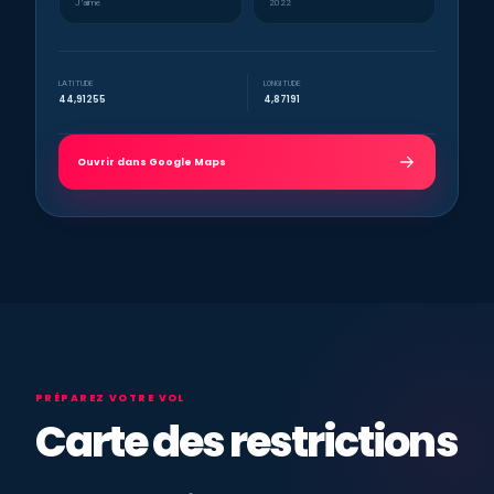
J’aime
2022
LATITUDE
LONGITUDE
44,91255
4,87191
Ouvrir dans Google Maps
PRÉPAREZ VOTRE VOL
Carte des restrictions