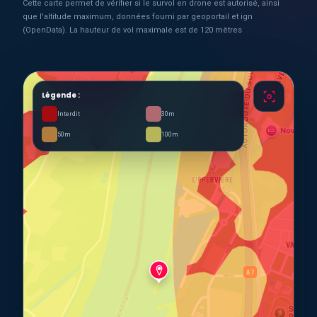
Cette carte permet de vérifier si le survol en drone est autorisé, ainsi
que l'altitude maximum, données fourni par geoportail et ign
(OpenData). La hauteur de vol maximale est de 120 mètres
Légende :
Interdit
30m
50m
100m