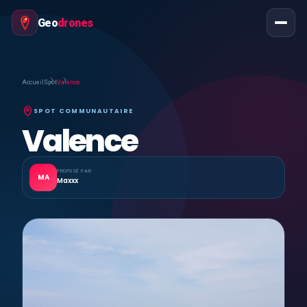
Geo
drones
Accueil
Spot
Valence
SPOT COMMUNAUTAIRE
Valence
PROPOSÉ PAR
MA
Maxxx