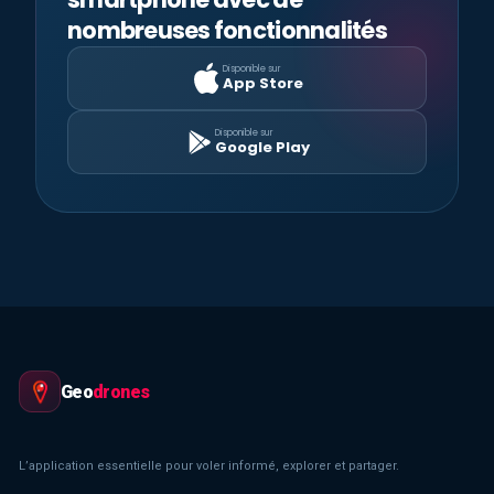
nombreuses fonctionnalités
Disponible sur
App Store
Disponible sur
Google Play
Geo
drones
L’application essentielle pour voler informé, explorer et partager.