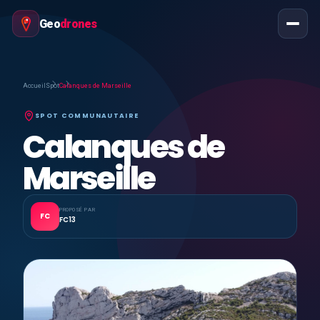
Geo
drones
Accueil
Spot
Calanques de Marseille
SPOT COMMUNAUTAIRE
Calanques de
Marseille
PROPOSÉ PAR
FC
FC13