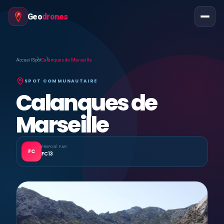
Geo
drones
Accueil
Spot
Calanques de Marseille
SPOT COMMUNAUTAIRE
Calanques de
Marseille
PROPOSÉ PAR
FC
FC13