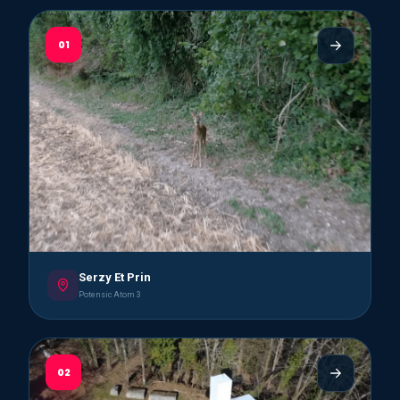
01
Serzy Et Prin
Potensic Atom 3
02