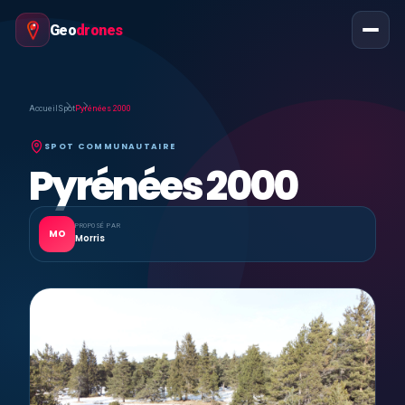
Geo
drones
Accueil
Spot
Pyrénées 2000
SPOT COMMUNAUTAIRE
Pyrénées 2000
PROPOSÉ PAR
MO
Morris