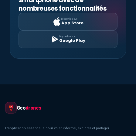
nombreuses fonctionnalités
Disponible sur
App Store
Disponible sur
Google Play
Geo
drones
L’application essentielle pour voler informé, explorer et partager.