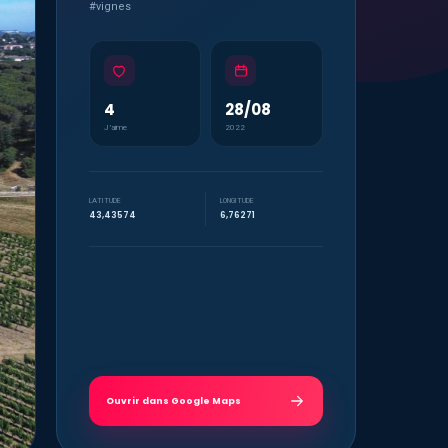
#vignes
4
28/08
J’aime
2022
LATITUDE
LONGITUDE
43,43574
6,76271
Ouvrir dans Google Maps