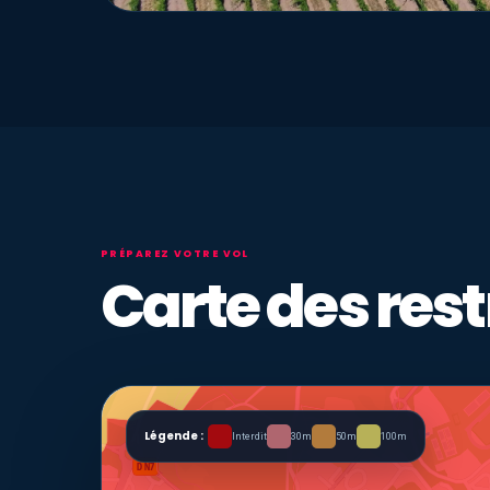
PRÉPAREZ VOTRE VOL
Carte des rest
Légende :
Interdit
30m
50m
100m