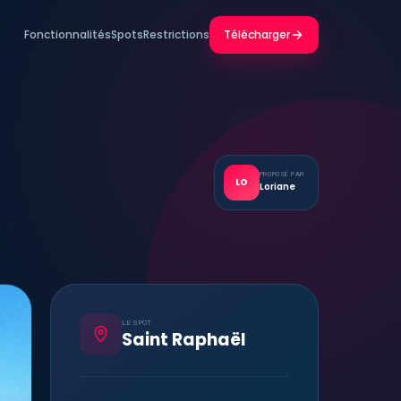
Fonctionnalités
Spots
Restrictions
Télécharger
PROPOSÉ PAR
LO
Loriane
LE SPOT
Saint Raphaël