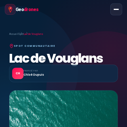
Geo
drones
Accueil
Spot
Lac de Vouglans
SPOT COMMUNAUTAIRE
Lac de Vouglans
PROPOSÉ PAR
CH
Chloé Dupuis