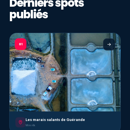
Derniers spots
publiés
01
Les marais salants de Guérande
Mini 4k