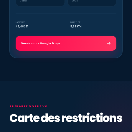
J’aime
2022
LATITUDE
LONGITUDE
46,48261
5,68974
Ouvrir dans Google Maps
PRÉPAREZ VOTRE VOL
Carte des restrictions