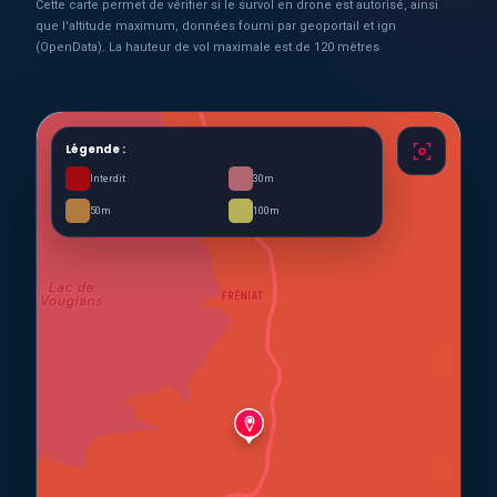
Cette carte permet de vérifier si le survol en drone est autorisé, ainsi
que l'altitude maximum, données fourni par geoportail et ign
(OpenData). La hauteur de vol maximale est de 120 mètres
Légende :
Interdit
30m
50m
100m