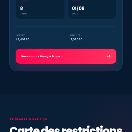
8
01/09
J’aime
2022
LATITUDE
LONGITUDE
45,49520
7,05070
Ouvrir dans Google Maps
PRÉPAREZ VOTRE VOL
Carte des restrictions