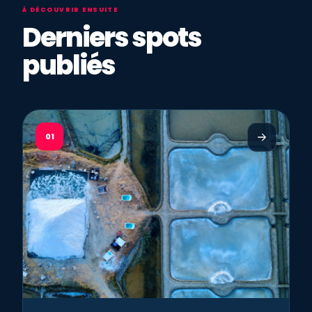
À DÉCOUVRIR ENSUITE
Derniers spots
publiés
01