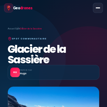
Geo
drones
Accueil
Spot
Glacier de la Sassière
SPOT COMMUNAUTAIRE
Glacier de la
Sassière
PROPOSÉ PAR
HU
Hugo