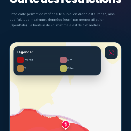
Cette carte permet de vérifier si le survol en drone est autorisé, ainsi
que l'altitude maximum, données fourni par geoportail et ign
(OpenData). La hauteur de vol maximale est de 120 mètres
Légende :
Interdit
30m
50m
100m