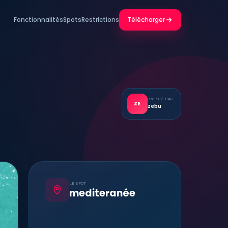
Fonctionnalités
Spots
Restrictions
Télécharger
PROPOSÉ PAR
ZE
zebu
LE SPOT
mediteranée