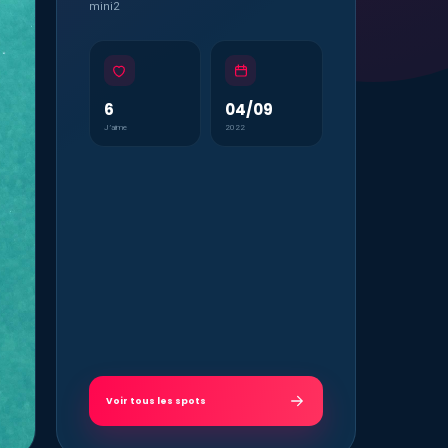
mini2
6
04/09
J’aime
2022
Voir tous les spots