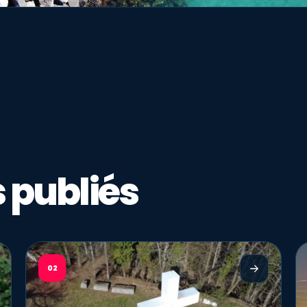
 publiés
02