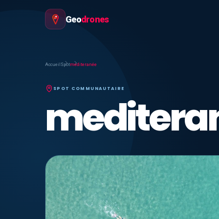
Geo
drones
Accueil
Spot
mediteranée
SPOT COMMUNAUTAIRE
meditera