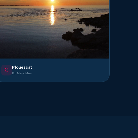
Plouescat
DJI Mavic Mini