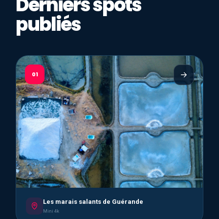
Derniers spots
publiés
01
Les marais salants de Guérande
Mini 4k