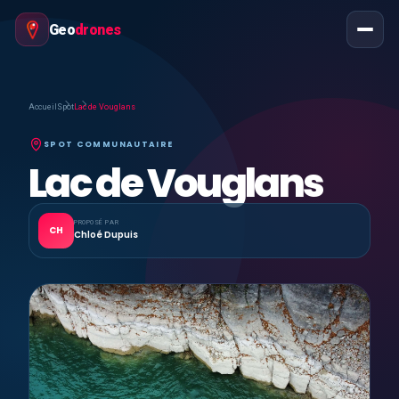
Geo
drones
Accueil
Spot
Lac de Vouglans
SPOT COMMUNAUTAIRE
Lac de Vouglans
PROPOSÉ PAR
CH
Chloé Dupuis