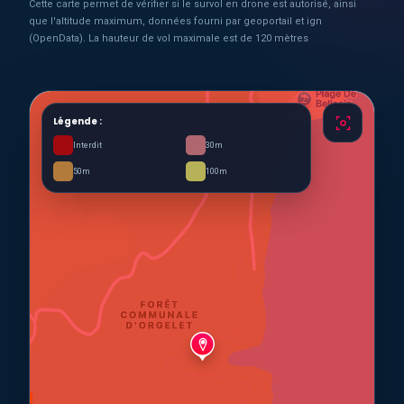
Cette carte permet de vérifier si le survol en drone est autorisé, ainsi
que l'altitude maximum, données fourni par geoportail et ign
(OpenData). La hauteur de vol maximale est de 120 mètres
Légende :
Interdit
30m
50m
100m