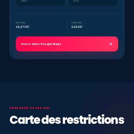
J’aime
2022
LATITUDE
LONGITUDE
46,47201
5,66451
Ouvrir dans Google Maps
PRÉPAREZ VOTRE VOL
Carte des restrictions