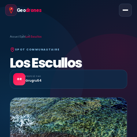
Geo
drones
Accueil
Spot
Los Escullos
SPOT COMMUNAUTAIRE
Los Escullos
PROPOSÉ PAR
GR
Grugru64