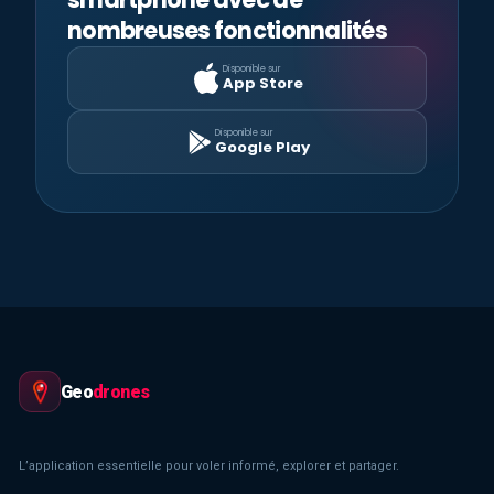
nombreuses fonctionnalités
Disponible sur
App Store
Disponible sur
Google Play
Geo
drones
L’application essentielle pour voler informé, explorer et partager.