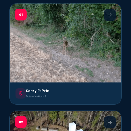
01
Serzy Et Prin
Potensic Atom 3
02