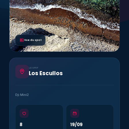
Vue du spot
LE SPOT
Los Escullos
Dji Mini2
8
19/09