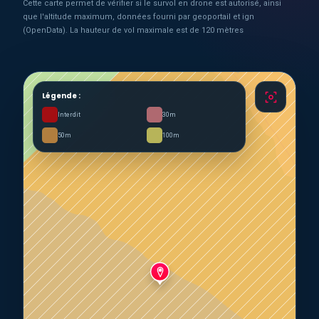
Cette carte permet de vérifier si le survol en drone est autorisé, ainsi
que l'altitude maximum, données fourni par geoportail et ign
(OpenData). La hauteur de vol maximale est de 120 mètres
Légende :
Interdit
30m
50m
100m