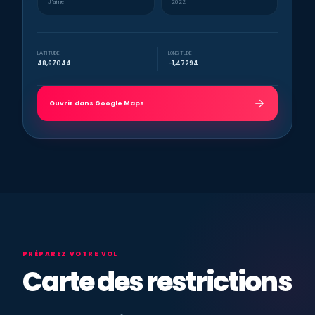
J’aime
2022
LATITUDE
LONGITUDE
48,67044
-1,47294
Ouvrir dans Google Maps
PRÉPAREZ VOTRE VOL
Carte des restrictions