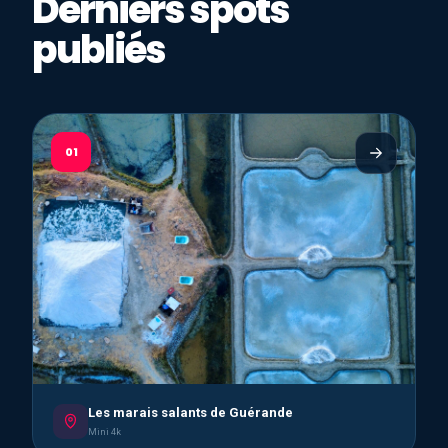
Derniers spots
publiés
01
Les marais salants de Guérande
Mini 4k