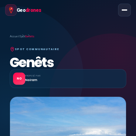
Geo
drones
Accueil
Spot
Genêts
SPOT COMMUNAUTAIRE
Genêts
PROPOSÉ PAR
NO
Noiram