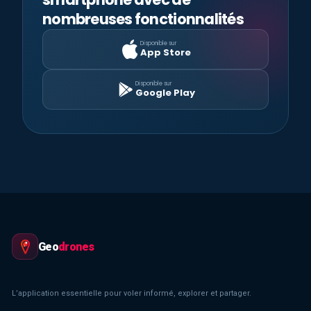
nombreuses fonctionnalités
Disponible sur
App Store
Disponible sur
Google Play
Geo
drones
L’application essentielle pour voler informé, explorer et partager.