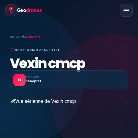
Geo
drones
Accueil
Spot
Vexin cmcp
SPOT COMMUNAUTAIRE
Vexin cmcp
PROPOSÉ PAR
BE
Bebopret