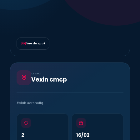
Vue du spot
LE SPOT
Vexin cmcp
#club aeronotiq
2
16/02