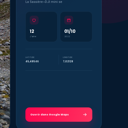
La Sassière~DJI mini se
12
01/10
J’aime
2022
LATITUDE
LONGITUDE
45,48546
7,02128
Ouvrir dans Google Maps