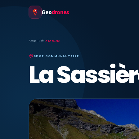
Geo
drones
Accueil
Spot
La Sassière
SPOT COMMUNAUTAIRE
La Sassiè