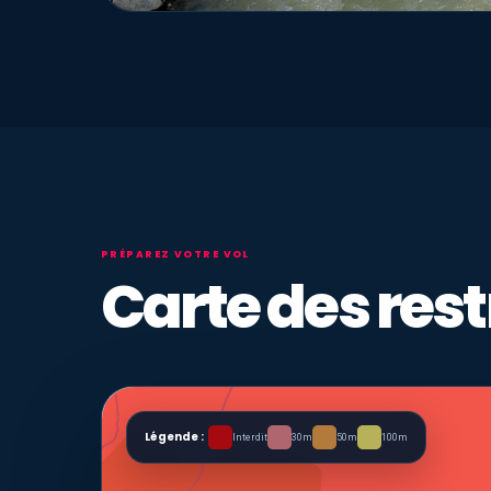
PRÉPAREZ VOTRE VOL
Carte des rest
Légende :
Interdit
30m
50m
100m