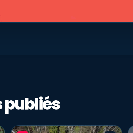
 publiés