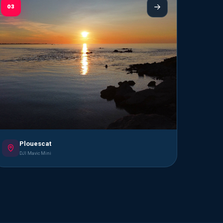
03
Plouescat
DJI Mavic Mini