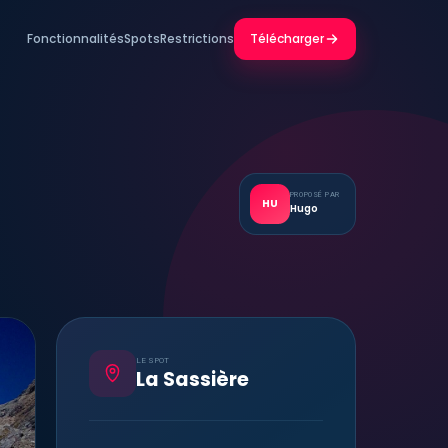
Fonctionnalités
Spots
Restrictions
Télécharger
PROPOSÉ PAR
HU
Hugo
LE SPOT
La Sassière