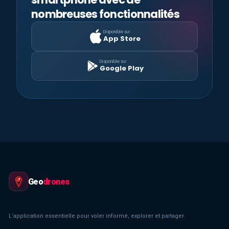
nombreuses fonctionnalités
Disponible sur
App Store
Disponible sur
Google Play
Geo
drones
L’application essentielle pour voler informé, explorer et partager.