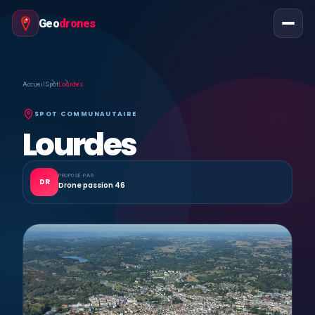
Geo
drones
Accueil
Spot
Lourdes
SPOT COMMUNAUTAIRE
Lourdes
PROPOSÉ PAR
DR
Drone passion 46