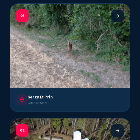
01
Serzy Et Prin
Potensic Atom 3
02