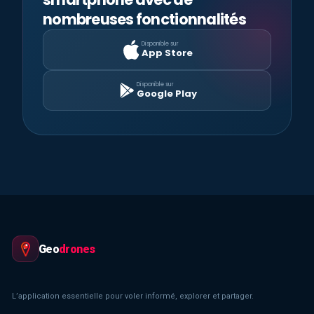
nombreuses fonctionnalités
Disponible sur
App Store
Disponible sur
Google Play
Geo
drones
L’application essentielle pour voler informé, explorer et partager.