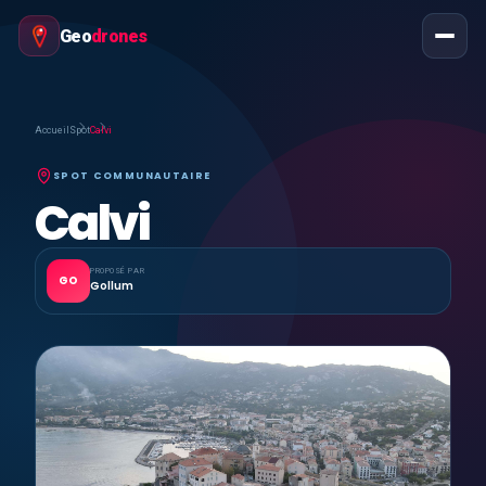
Geo
drones
Accueil
Spot
Calvi
SPOT COMMUNAUTAIRE
Calvi
PROPOSÉ PAR
GO
Gollum