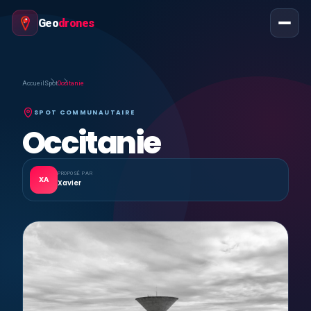
Geo
drones
Accueil
Spot
Occitanie
SPOT COMMUNAUTAIRE
Occitanie
PROPOSÉ PAR
XA
Xavier