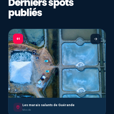
Derniers spots
publiés
01
Les marais salants de Guérande
Mini 4k