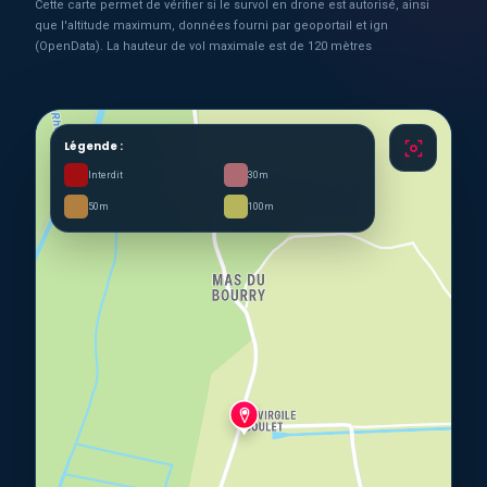
Cette carte permet de vérifier si le survol en drone est autorisé, ainsi
que l'altitude maximum, données fourni par geoportail et ign
(OpenData). La hauteur de vol maximale est de 120 mètres
Légende :
Interdit
30m
50m
100m