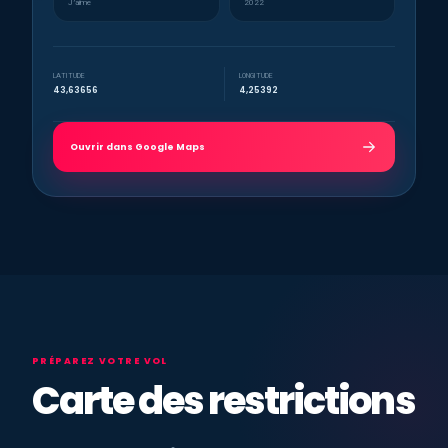
J’aime
2022
LATITUDE
LONGITUDE
43,63656
4,25392
Ouvrir dans Google Maps
PRÉPAREZ VOTRE VOL
Carte des restrictions