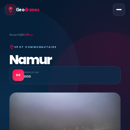
Geo
drones
Accueil
Spot
Namur
SPOT COMMUNAUTAIRE
Namur
PROPOSÉ PAR
DD
DDD