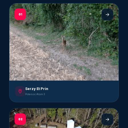
01
Serzy Et Prin
Potensic Atom 3
02