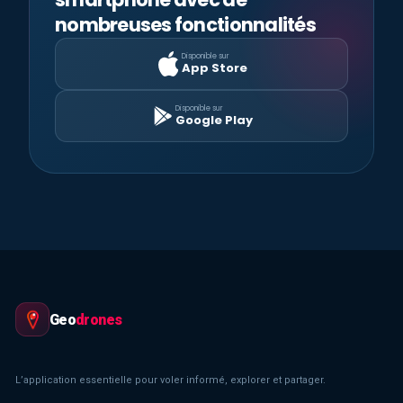
nombreuses fonctionnalités
Disponible sur
App Store
Disponible sur
Google Play
Geo
drones
L’application essentielle pour voler informé, explorer et partager.