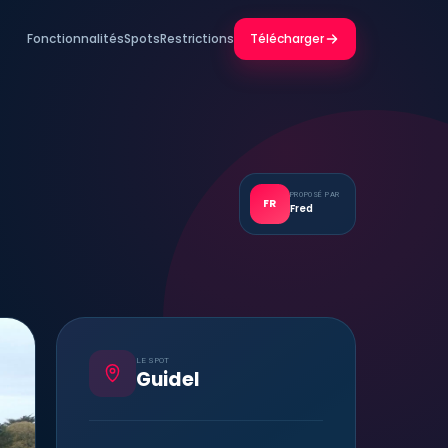
Fonctionnalités
Spots
Restrictions
Télécharger
PROPOSÉ PAR
FR
Fred
LE SPOT
Guidel