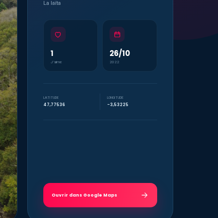
La laïta
1
26/10
J’aime
2022
LATITUDE
LONGITUDE
47,77536
-3,53225
Ouvrir dans Google Maps