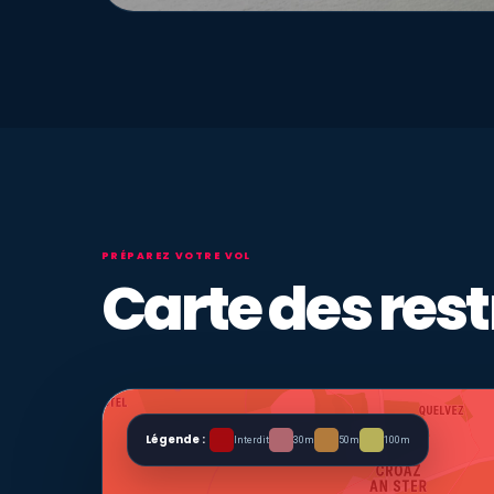
PRÉPAREZ VOTRE VOL
Carte des rest
Légende :
Interdit
30m
50m
100m