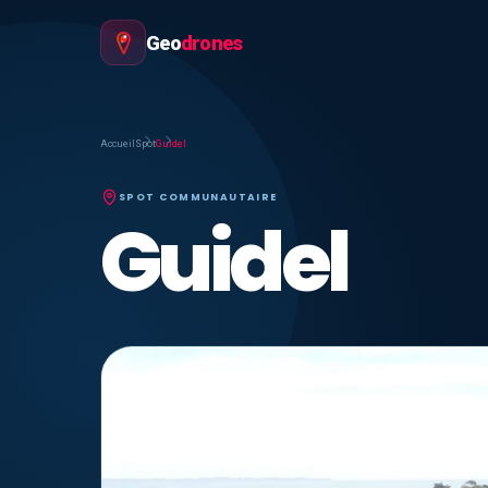
Geo
drones
Accueil
Spot
Guidel
SPOT COMMUNAUTAIRE
Guidel