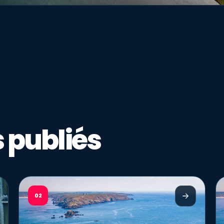
 publiés
02