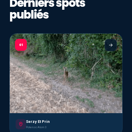
Derniers spots
publiés
01
Serzy Et Prin
Potensic Atom 3