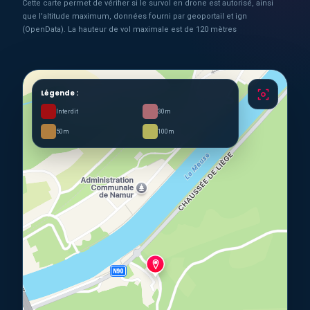
Cette carte permet de vérifier si le survol en drone est autorisé, ainsi
que l'altitude maximum, données fourni par geoportail et ign
(OpenData). La hauteur de vol maximale est de 120 mètres
Légende :
Interdit
30m
50m
100m