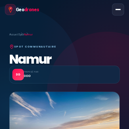
Geo
drones
Accueil
Spot
Namur
SPOT COMMUNAUTAIRE
Namur
PROPOSÉ PAR
DD
DDD