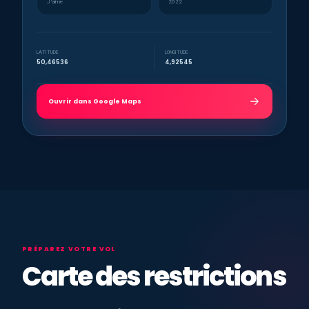
J’aime
2022
LATITUDE
LONGITUDE
50,46536
4,92545
Ouvrir dans Google Maps
PRÉPAREZ VOTRE VOL
Carte des restrictions