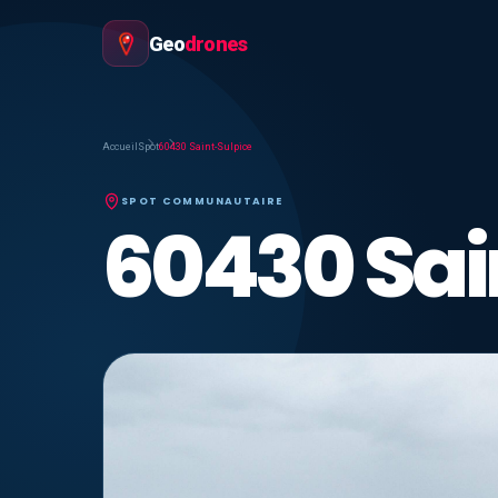
Geo
drones
Accueil
Spot
60430 Saint-Sulpice
SPOT COMMUNAUTAIRE
60430 Sai