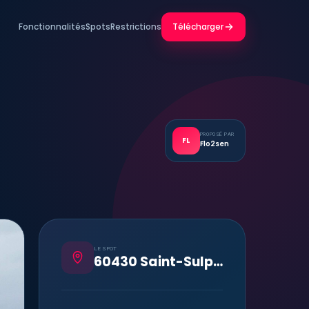
Fonctionnalités
Spots
Restrictions
Télécharger
PROPOSÉ PAR
FL
Flo2sen
LE SPOT
60430 Saint-Sulpice