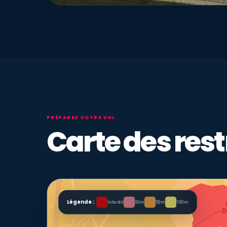
PRÉPAREZ VOTRE VOL
Carte des rest
Légende :
Interdit
30m
50m
100m