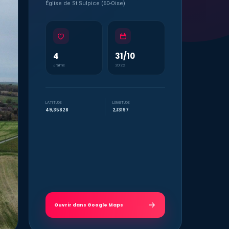
Église de St Sulpice (60-Oise)
4
31/10
J’aime
2022
LATITUDE
LONGITUDE
49,35828
2,13197
Ouvrir dans Google Maps