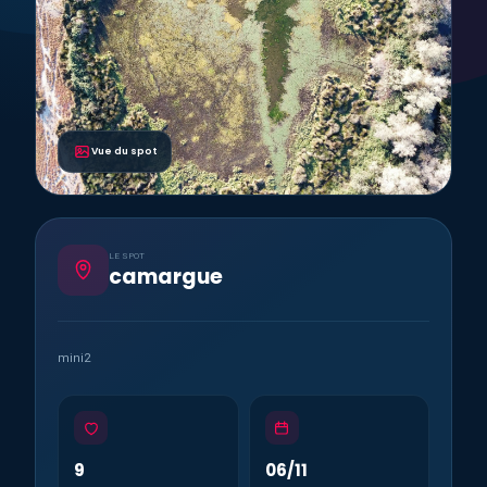
Vue du spot
LE SPOT
camargue
mini2
9
06/11