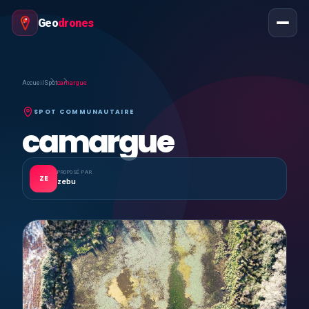
Geo
drones
Accueil
Spot
camargue
SPOT COMMUNAUTAIRE
camargue
PROPOSÉ PAR
ZE
zebu