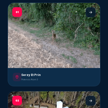
01
Serzy Et Prin
Potensic Atom 3
02