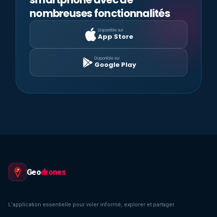
nombreuses fonctionnalités
Disponible sur
App Store
Disponible sur
Google Play
Geo
drones
L’application essentielle pour voler informé, explorer et partager.