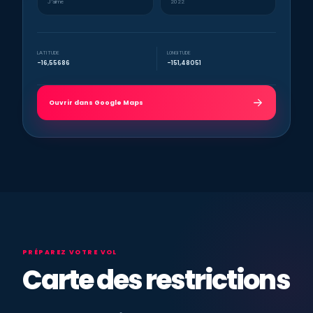
J’aime
2022
LATITUDE
LONGITUDE
-16,55686
-151,48051
Ouvrir dans Google Maps
PRÉPAREZ VOTRE VOL
Carte des restrictions