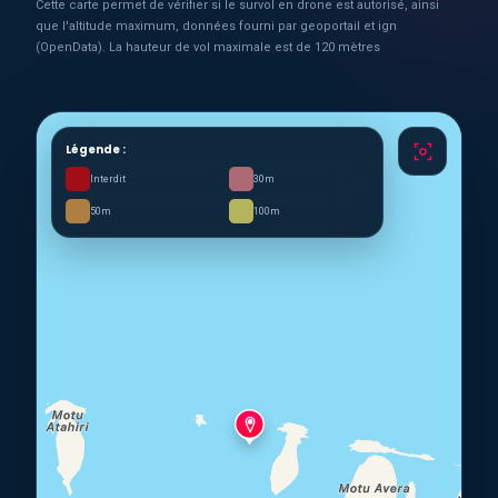
Cette carte permet de vérifier si le survol en drone est autorisé, ainsi
que l'altitude maximum, données fourni par geoportail et ign
(OpenData). La hauteur de vol maximale est de 120 mètres
Légende :
Interdit
30m
50m
100m