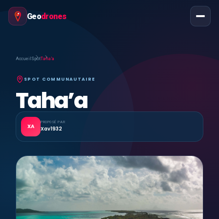
Geo
drones
Accueil
Spot
Taha’a
SPOT COMMUNAUTAIRE
Taha’a
PROPOSÉ PAR
XA
Xav1932