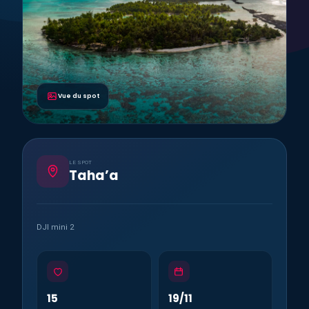
Vue du spot
LE SPOT
Taha’a
DJI mini 2
15
19/11