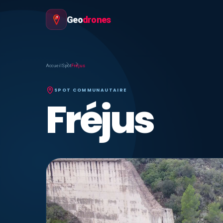
Geo
drones
Accueil
Spot
Fréjus
SPOT COMMUNAUTAIRE
Fréjus