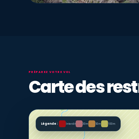
PRÉPAREZ VOTRE VOL
Carte des rest
Légende :
Interdit
30m
50m
100m