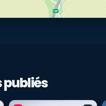
 publiés