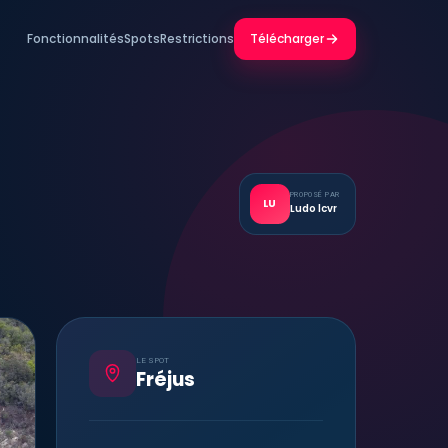
Fonctionnalités
Spots
Restrictions
Télécharger
PROPOSÉ PAR
LU
Ludo lcvr
LE SPOT
Fréjus