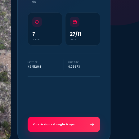
Ludo
7
27/11
J’aime
2022
LATITUDE
LONGITUDE
43,51204
6,75673
Ouvrir dans Google Maps