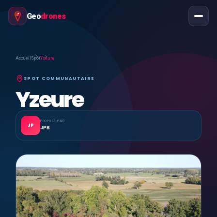
Geo
drones
Accueil
Spot
Yzeure
SPOT COMMUNAUTAIRE
Yzeure
PROPOSÉ PAR
JP
JPB