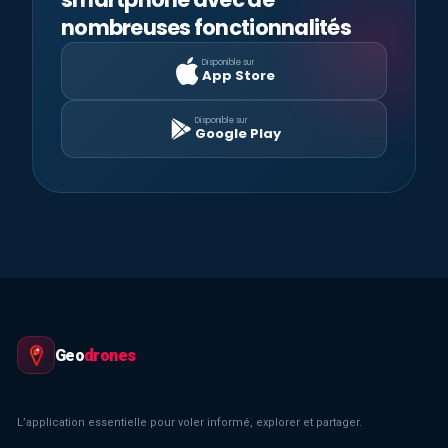
nombreuses fonctionnalités
Disponible sur
App Store
Disponible sur
Google Play
Geo
drones
L’application essentielle pour voler informé, explorer et partager.